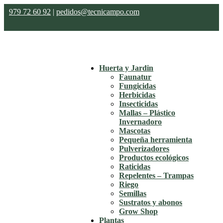
979 72 60 92
|
pedidos@tecnicampo.com
Huerta y Jardin
Faunatur
Fungicidas
Herbicidas
Insecticidas
Mallas – Plástico
Invernadoro
Mascotas
Pequeña herramienta
Pulverizadores
Productos ecológicos
Raticidas
Repelentes – Trampas
Riego
Semillas
Sustratos y abonos
Grow Shop
Plantas