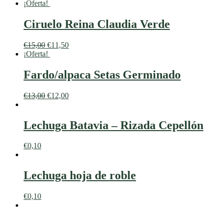
¡Oferta!
Ciruelo Reina Claudia Verde
€
15,00
€
11,50
¡Oferta!
Fardo/alpaca Setas Germinado
€
13,00
€
12,00
Lechuga Batavia – Rizada Cepellón
€
0,10
Lechuga hoja de roble
€
0,10