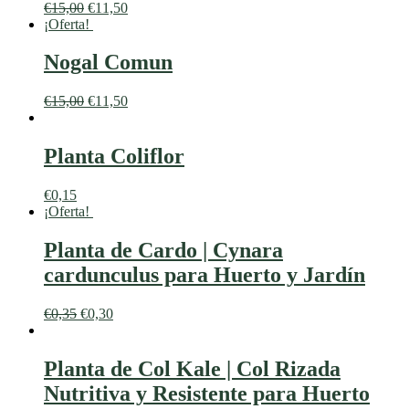
€
15,00
€
11,50
¡Oferta!
Nogal Comun
€
15,00
€
11,50
Planta Coliflor
€
0,15
¡Oferta!
Planta de Cardo | Cynara
cardunculus para Huerto y Jardín
€
0,35
€
0,30
Planta de Col Kale | Col Rizada
Nutritiva y Resistente para Huerto