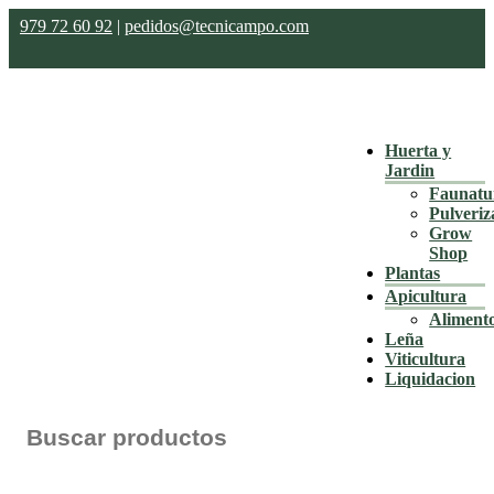
979 72 60 92
|
pedidos@tecnicampo.com
Huerta y
Jardin
Faunatu
Pulveriz
Grow
Shop
Plantas
Apicultura
Aliment
Leña
Viticultura
Liquidacion
Buscar: