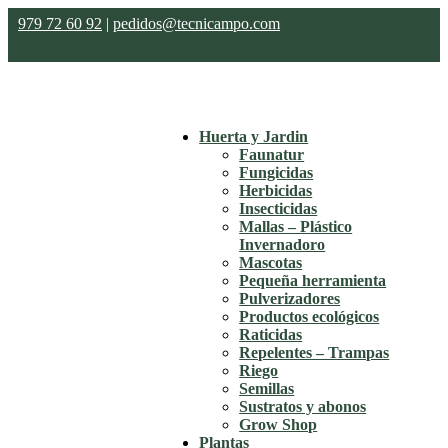
979 72 60 92
|
pedidos@tecnicampo.com
Huerta y Jardin
Faunatur
Fungicidas
Herbicidas
Insecticidas
Mallas – Plástico
Invernadoro
Mascotas
Pequeña herramienta
Pulverizadores
Productos ecológicos
Raticidas
Repelentes – Trampas
Riego
Semillas
Sustratos y abonos
Grow Shop
Plantas