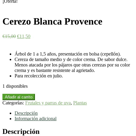
¡Oferta!
Cerezo Blanca Provence
€
15,00
€
11,50
Árbol
de 1 a 1,5
años
,
presentación
en
bolsa (cepellón)
.
Cereza de tamaño medio y de color crema. De sabor dulce.
Menos atacada por los pájaros que otras cerezas por su color
crema y es bastante resistente al agrietado.
Para
recolección
en julio.
1 disponibles
Cerezo
Añadir al carrito
Blanca
Categorías:
Frutales y parras de uva
,
Plantas
Provence
cantidad
Descripción
Información adicional
Descripción