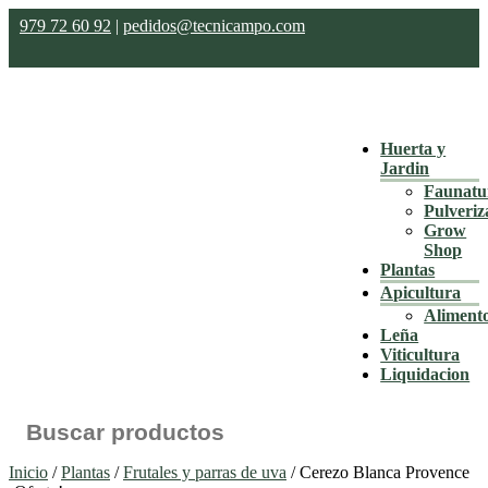
979 72 60 92
|
pedidos@tecnicampo.com
Huerta y
Jardin
Faunatu
Pulveriz
Grow
Shop
Plantas
Apicultura
Aliment
Leña
Viticultura
Liquidacion
Buscar:
Inicio
/
Plantas
/
Frutales y parras de uva
/ Cerezo Blanca Provence