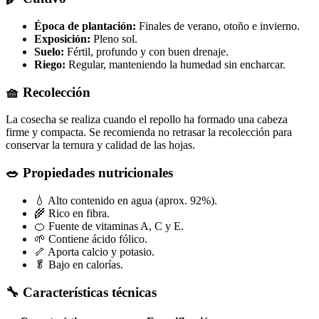
Época de plantación:
Finales de verano, otoño e invierno.
Exposición:
Pleno sol.
Suelo:
Fértil, profundo y con buen drenaje.
Riego:
Regular, manteniendo la humedad sin encharcar.
🧺 Recolección
La cosecha se realiza cuando el repollo ha formado una cabeza
firme y compacta. Se recomienda no retrasar la recolección para
conservar la ternura y calidad de las hojas.
🥗 Propiedades nutricionales
💧 Alto contenido en agua (aprox. 92%).
🌾 Rico en fibra.
🍊 Fuente de vitaminas A, C y E.
🌱 Contiene ácido fólico.
🦴 Aporta calcio y potasio.
🥬 Bajo en calorías.
🔧 Características técnicas