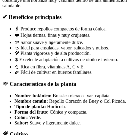
constituye una hortaliza muy valorada dentro de una alimentación
saludable.
✔ Beneficios principales
🥬 Produce repollos compactos de forma cónica.
❤️ Hojas tiernas, finas y muy crujientes.
🌱 Sabor suave y ligeramente dulce.
🥗 Ideal para ensaladas, vapor, salteados y guisos.
🌾 Planta vigorosa y de alta producción.
❄️ Excelente adaptación a cultivos de otoño e invierno.
💪 Rica en fibra, vitaminas A, C y E.
🌿 Fácil de cultivar en huertos familiares.
🌱 Características de la planta
Nombre botánico:
Brassica oleracea var. capitata
Nombre común:
Repollo Corazón de Buey o Col Picuda.
Tipo de planta:
Hortícola.
Forma del fruto:
Cónica y compacta.
Color:
Verde.
Sabor:
Suave y ligeramente dulce.
🌾 Cultivo