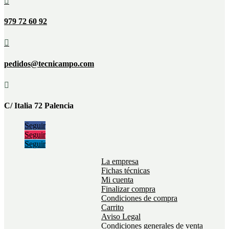

979 72 60 92

pedidos@tecnicampo.com

C/ Italia 72 Palencia
Seguir
Seguir
Seguir
La empresa
Fichas técnicas
Mi cuenta
Finalizar compra
Condiciones de compra
Carrito
Aviso Legal
Condiciones generales de venta