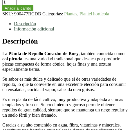
Plantel
-
Añadir al carrito
Planta
SKU:
900477RCDB
Categorías:
Plantas
,
Plantel hortícola
Repollo
Corazón
Descripción
de
Información adicional
Buey
cantidad
Descripción
La
Planta de Repollo Corazón de Buey
, también conocida como
col picuda
, es una variedad tradicional que destaca por producir
piezas compactas de forma cónica, hojas finas y una textura
especialmente tierna.
Su sabor es más dulce y delicado que el de otras variedades de
repollo, lo que la convierte en una excelente elección para consumir
en ensaladas, cocida al vapor, salteada o en guisos.
Es una planta de fácil cultivo, muy productiva y adaptada a climas
templados y frescos. Su crecimiento vigoroso permite obtener
repollos de gran calidad, siempre que se mantenga un riego regular y
un suelo fértil y bien drenado.
Gracias a su alto contenido en agua, fibra, vitaminas y minerales,