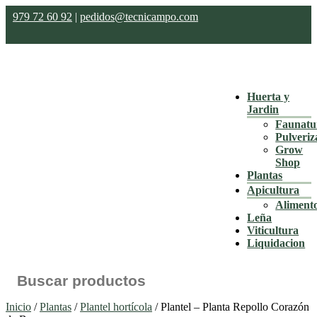
979 72 60 92
|
pedidos@tecnicampo.com
Huerta y
Jardin
Faunatu
Pulveriz
Grow
Shop
Plantas
Apicultura
Aliment
Leña
Viticultura
Liquidacion
Buscar:
Inicio
/
Plantas
/
Plantel hortícola
/ Plantel – Planta Repollo Corazón