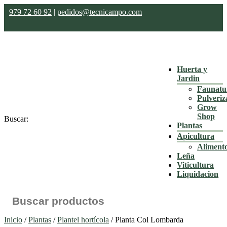
979 72 60 92
|
pedidos@tecnicampo.com
Huerta y
Jardin
Faunatu
Pulveriz
Grow
Shop
Buscar:
Plantas
Apicultura
Aliment
Leña
Viticultura
Liquidacion
Inicio
/
Plantas
/
Plantel hortícola
/ Planta Col Lombarda