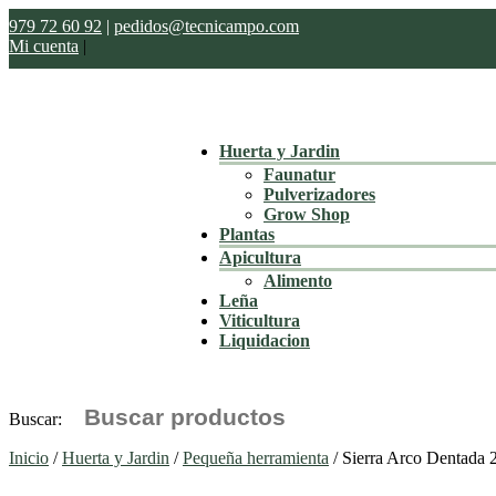
979 72 60 92
|
pedidos@tecnicampo.com
Mi cuenta
|
Huerta y Jardin
Faunatur
Pulverizadores
Grow Shop
Plantas
Apicultura
Alimento
Leña
Viticultura
Liquidacion
Buscar:
Inicio
/
Huerta y Jardin
/
Pequeña herramienta
/ Sierra Arco Dentada