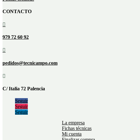
CONTACTO

979 72 60 92

pedidos@tecnicampo.com

C/ Italia 72 Palencia
Seguir
Seguir
Seguir
La empresa
Fichas técnicas
Mi cuenta
Finalizar compra