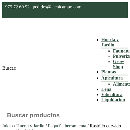
979 72 60 92
|
pedidos@tecnicampo.com
Huerta y
Jardin
Faunatu
Pulveriz
Grow
Shop
Buscar:
Plantas
Apicultura
Aliment
Leña
Viticultura
Liquidacion
Inicio
/
Huerta y Jardin
/
Pequeña herramienta
/ Rastrillo curvado