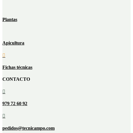
Plantas
Apicultura

Fichas técnicas
CONTACTO

979 72 60 92

pedidos@tecnicampo.com