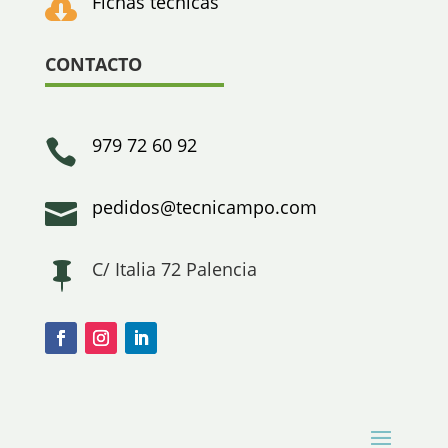
Fichas técnicas

CONTACTO
979 72 60 92

pedidos@tecnicampo.com

C/ Italia 72 Palencia
