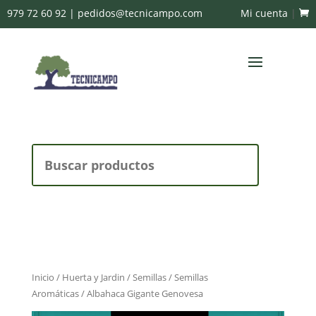
979 72 60 92
|
pedidos@tecnicampo.com
Mi cuenta
|
Buscar:
Inicio
/
Huerta y Jardin
/
Semillas
/
Semillas
Aromáticas
/ Albahaca Gigante Genovesa