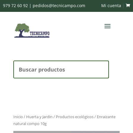
979 72 60 92
|
pedidos@tecnicampo.com
Mi cuenta
|
Buscar:
Inicio
/
Huerta y Jardin
/
Productos ecológicos
/ Enraizante
natural compo 10g