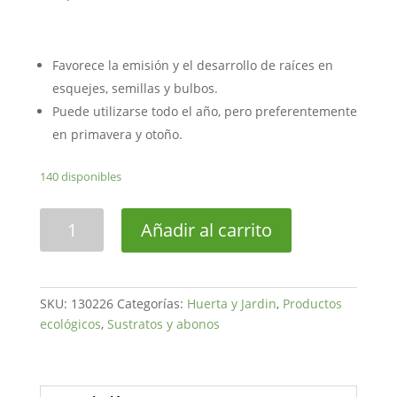
Favorece la emisión y el desarrollo de raíces en
esquejes, semillas y bulbos.
Puede utilizarse todo el año, pero preferentemente
en primavera y otoño.
140 disponibles
Enraizante
Añadir al carrito
natural
compo
10g
cantidad
SKU:
130226
Categorías:
Huerta y Jardin
,
Productos
ecológicos
,
Sustratos y abonos