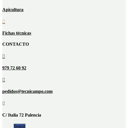
Apicultura

Fichas técnicas
CONTACTO

979 72 60 92

pedidos@tecnicampo.com

C/ Italia 72 Palencia
Seguir