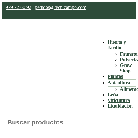
979 72 60 92
|
pedidos@tecnicampo.com
Huerta y
Jardin
Faunatu
Pulveriz
Grow
Shop
Plantas
Apicultura
Aliment
Leña
Viticultura
Liquidacion
Buscar: