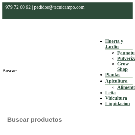
979 72 60 92
|
pedidos@tecnicampo.com
Huerta y
Jardin
Faunatu
Pulveriz
Grow
Shop
Buscar:
Plantas
Apicultura
Aliment
Leña
Viticultura
Liquidacion