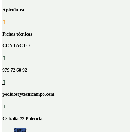
Apicultura

Fichas técnicas
CONTACTO

979 72 60 92

pedidos@tecnicampo.com

C/ Italia 72 Palencia
Seguir