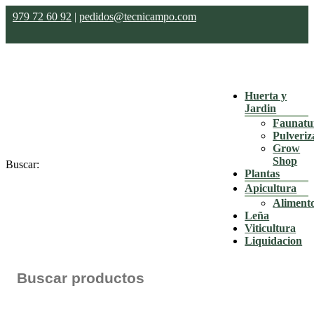
979 72 60 92
|
pedidos@tecnicampo.com
Huerta y
Jardin
Faunatu
Pulveriz
Grow
Shop
Buscar:
Plantas
Apicultura
Aliment
Leña
Viticultura
Liquidacion