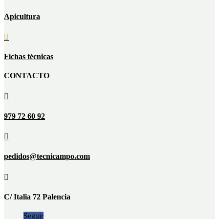
Apicultura

Fichas técnicas
CONTACTO

979 72 60 92

pedidos@tecnicampo.com

C/ Italia 72 Palencia
Seguir