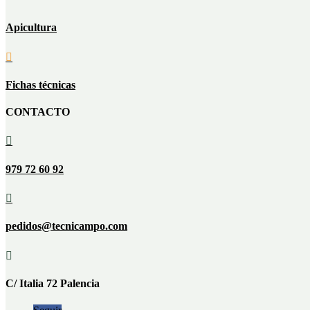
Apicultura

Fichas técnicas
CONTACTO

979 72 60 92

pedidos@tecnicampo.com

C/ Italia 72 Palencia