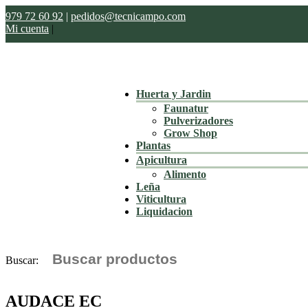
979 72 60 92
|
pedidos@tecnicampo.com
Mi cuenta
|
Huerta y Jardin
Faunatur
Pulverizadores
Grow Shop
Plantas
Apicultura
Alimento
Leña
Viticultura
Liquidacion
Buscar:
AUDACE EC