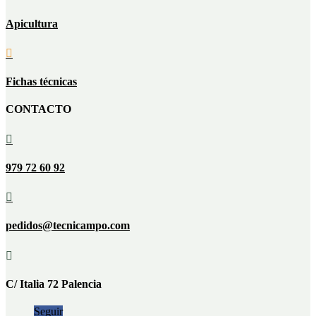
Apicultura

Fichas técnicas
CONTACTO

979 72 60 92

pedidos@tecnicampo.com

C/ Italia 72 Palencia
Seguir