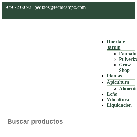
979 72 60 92
|
pedidos@tecnicampo.com
Huerta y
Jardin
Faunatu
Pulveriz
Grow
Shop
Plantas
Apicultura
Aliment
Leña
Viticultura
Liquidacion
Buscar: