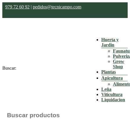
979 72 60 92
|
pedidos@tecnicampo.com
Huerta y
Jardin
Faunatu
Pulveriz
Grow
Shop
Buscar:
Plantas
Apicultura
Aliment
Leña
Viticultura
Liquidacion