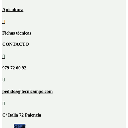
Apicultura

Fichas técnicas
CONTACTO

979 72 60 92

pedidos@tecnicampo.com

C/ Italia 72 Palencia
Seguir