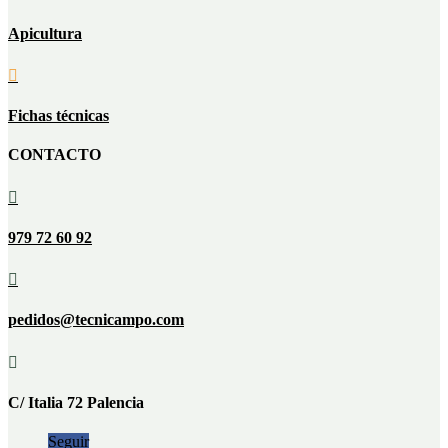
Apicultura

Fichas técnicas
CONTACTO

979 72 60 92

pedidos@tecnicampo.com

C/ Italia 72 Palencia
Seguir