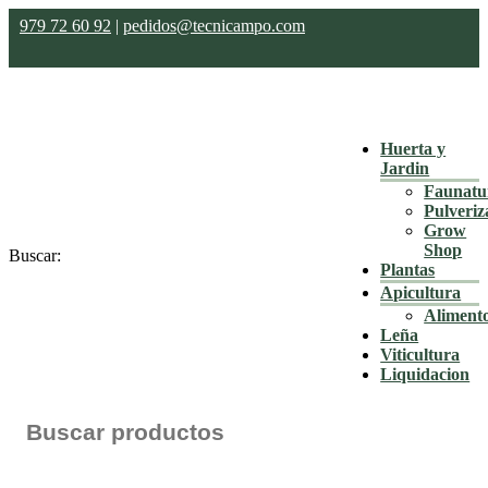
979 72 60 92
|
pedidos@tecnicampo.com
Huerta y
Jardin
Faunatu
Pulveriz
Grow
Shop
Buscar:
Plantas
Apicultura
Aliment
Leña
Viticultura
Liquidacion