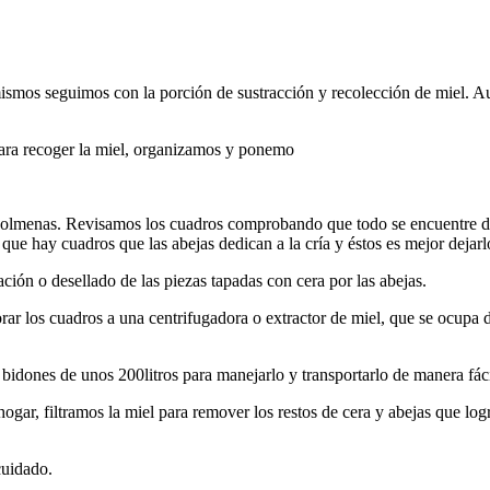
mismos seguimos con la porción de sustracción y recolección de miel. 
para recoger la miel, organizamos y ponemo
olmenas. Revisamos los cuadros comprobando que todo se encuentre de 
que hay cuadros que las abejas dedican a la cría y éstos es mejor dejar
ción o desellado de las piezas tapadas con cera por las abejas.
r los cuadros a una centrifugadora o extractor de miel, que se ocupa de 
idones de unos 200litros para manejarlo y transportarlo de manera fáci
hogar, filtramos la miel para remover los restos de cera y abejas que lo
cuidado.