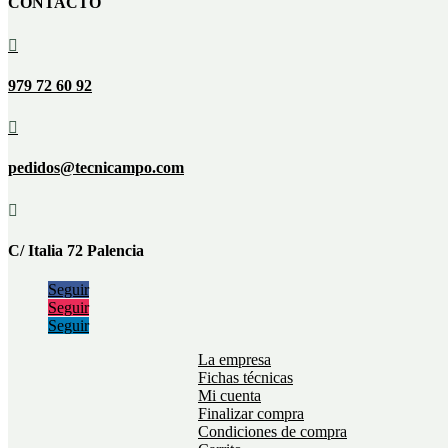
CONTACTO

979 72 60 92

pedidos@tecnicampo.com

C/ Italia 72 Palencia
Seguir
Seguir
Seguir
La empresa
Fichas técnicas
Mi cuenta
Finalizar compra
Condiciones de compra