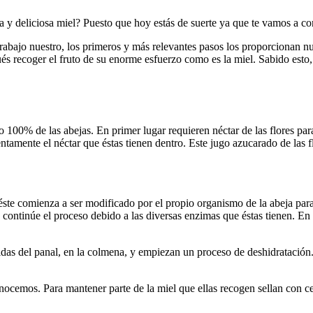
y deliciosa miel? Puesto que hoy estás de suerte ya que te vamos a con
 trabajo nuestro, los primeros y más relevantes pasos los proporcionan nu
és recoger el fruto de su enorme esfuerzo como es la miel. Sabido esto
o 100% de las abejas. En primer lugar requieren néctar de las flores par
entamente el néctar que éstas tienen dentro. Este jugo azucarado de las 
ste comienza a ser modificado por el propio organismo de la abeja para 
e continúe el proceso debido a las diversas enzimas que éstas tienen. En
ldas del panal, en la colmena, y empiezan un proceso de deshidratación.
onocemos. Para mantener parte de la miel que ellas recogen sellan con c