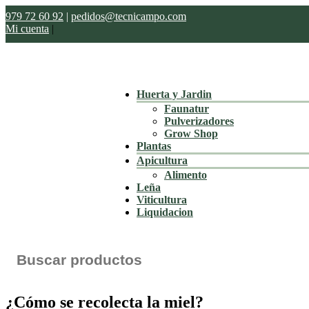
979 72 60 92
|
pedidos@tecnicampo.com
Mi cuenta
|
Huerta y Jardin
Faunatur
Pulverizadores
Grow Shop
Plantas
Apicultura
Alimento
Leña
Viticultura
Liquidacion
Buscar:
¿Cómo se recolecta la miel?