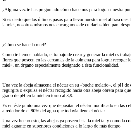
¿Alguna vez te has preguntado cómo hacemos para lograr nuestra pura 
Si es cierto que los últimos pasos para llevar nuestra miel al frasco es
la miel, nosotros mismos nos encargamos de cuidarlas bien para despu
¿Cómo se hace la miel?
Como te hemos hablado, el trabajo de crear y generar la miel es trabaj
flores que poseen en las cercanías de la colmena para lograr recoger l
miel», un órgano especialmente designado a ésta funcionalidad.
Una vez la abeja almacena el néctar en su «buche melario», el pH de é
regurgita o expulsa el néctar recogido hacia otra abeja obrera para qu
grado de pH en la miel en torno al 3,9.
Es en éste punto una vez que depositan el néctar modificado en las ce
alrededor de el 80% del agua que todavía tiene el néctar.
Una vez hecho esto, las abejas ya poseen lista la miel tal y como la c
miel aguante en superiores condiciones a lo largo de más tiempo.