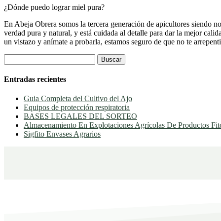
¿Dónde puedo lograr miel pura?
En Abeja Obrera somos la tercera generación de apicultores siendo no
verdad pura y natural, y está cuidada al detalle para dar la mejor cal
un vistazo y anímate a probarla, estamos seguro de que no te arrepenti
Buscar:
Entradas recientes
Guia Completa del Cultivo del Ajo
Equipos de protección respiratoria
BASES LEGALES DEL SORTEO
Almacenamiento En Explotaciones Agrícolas De Productos Fito
Sigfito Envases Agrarios