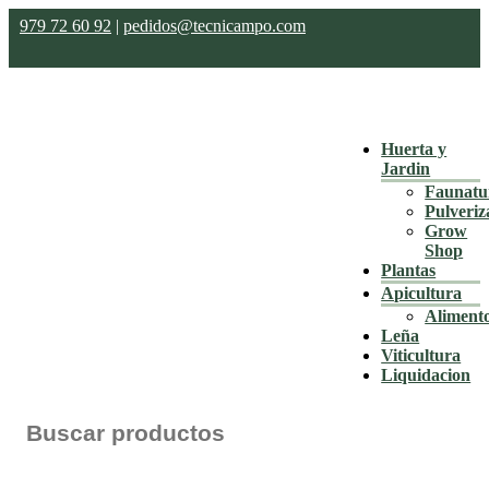
979 72 60 92
|
pedidos@tecnicampo.com
Huerta y
Jardin
Faunatu
Pulveriz
Grow
Shop
Plantas
Apicultura
Aliment
Leña
Viticultura
Liquidacion
Buscar: