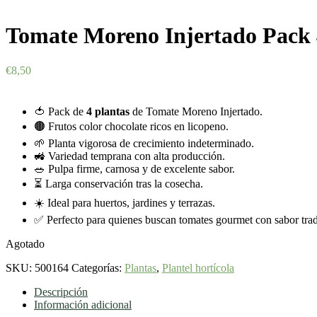
Tomate Moreno Injertado Pack 
€
8,50
🍅 Pack de
4 plantas
de Tomate Moreno Injertado.
🟤 Frutos color chocolate ricos en licopeno.
🌱 Planta vigorosa de crecimiento indeterminado.
🚜 Variedad temprana con alta producción.
🥗 Pulpa firme, carnosa y de excelente sabor.
⏳ Larga conservación tras la cosecha.
☀️ Ideal para huertos, jardines y terrazas.
✅ Perfecto para quienes buscan tomates gourmet con sabor trad
Agotado
SKU:
500164
Categorías:
Plantas
,
Plantel hortícola
Descripción
Información adicional