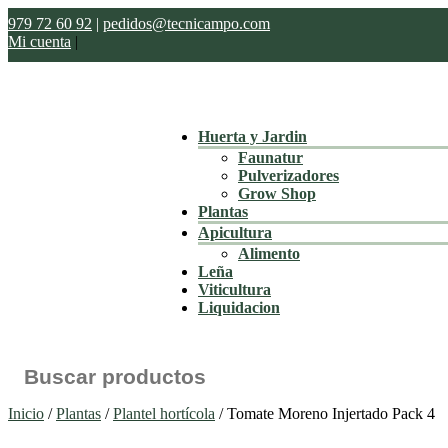
979 72 60 92
|
pedidos@tecnicampo.com
Mi cuenta
|
Huerta y Jardin
Faunatur
Pulverizadores
Grow Shop
Plantas
Apicultura
Alimento
Leña
Viticultura
Liquidacion
Buscar:
Inicio
/
Plantas
/
Plantel hortícola
/ Tomate Moreno Injertado Pack 4