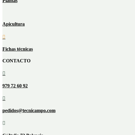
Plantas
Apicultura

Fichas técnicas
CONTACTO

979 72 60 92

pedidos@tecnicampo.com
