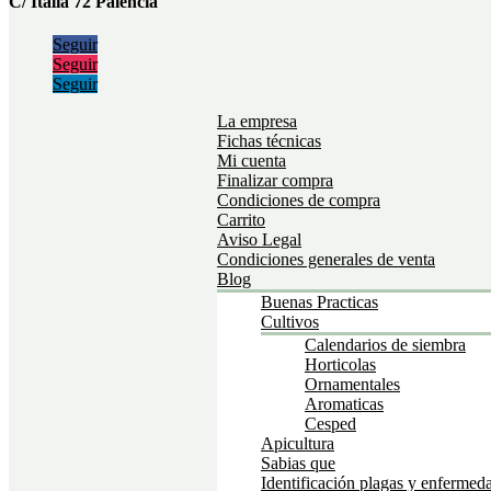
C/ Italia 72 Palencia
Seguir
Seguir
Seguir
La empresa
Fichas técnicas
Mi cuenta
Finalizar compra
Condiciones de compra
Carrito
Aviso Legal
Condiciones generales de venta
Blog
Buenas Practicas
Cultivos
Calendarios de siembra
Horticolas
Ornamentales
Aromaticas
Cesped
Apicultura
Sabias que
Identificación plagas y enfermed