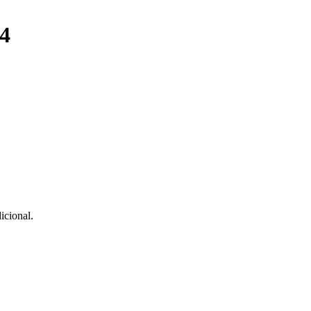
4
icional.