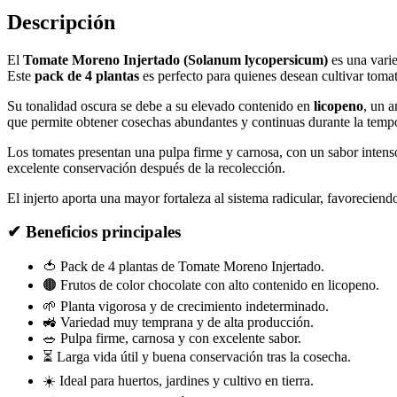
Descripción
El
Tomate Moreno Injertado (Solanum lycopersicum)
es una varie
Este
pack de 4 plantas
es perfecto para quienes desean cultivar tomat
Su tonalidad oscura se debe a su elevado contenido en
licopeno
, un a
que permite obtener cosechas abundantes y continuas durante la temp
Los tomates presentan una pulpa firme y carnosa, con un sabor intenso
excelente conservación después de la recolección.
El injerto aporta una mayor fortaleza al sistema radicular, favoreciend
✔ Beneficios principales
🍅 Pack de 4 plantas de Tomate Moreno Injertado.
🟤 Frutos de color chocolate con alto contenido en licopeno.
🌱 Planta vigorosa y de crecimiento indeterminado.
🚜 Variedad muy temprana y de alta producción.
🥗 Pulpa firme, carnosa y con excelente sabor.
⏳ Larga vida útil y buena conservación tras la cosecha.
☀️ Ideal para huertos, jardines y cultivo en tierra.