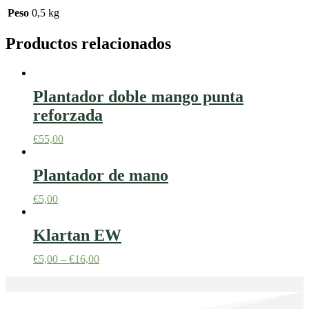
Peso
0,5 kg
Productos relacionados
Plantador doble mango punta
reforzada
€
55,00
Plantador de mano
€
5,00
Klartan EW
€
5,00
–
€
16,00