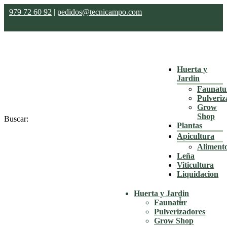
979 72 60 92
|
pedidos@tecnicampo.com
Huerta y
Jardin
Faunatu
Pulveriz
Grow
Shop
Buscar:
Plantas
Apicultura
Aliment
Leña
Viticultura
Liquidacion
Huerta y Jardin
Faunatur
Pulverizadores
Grow Shop