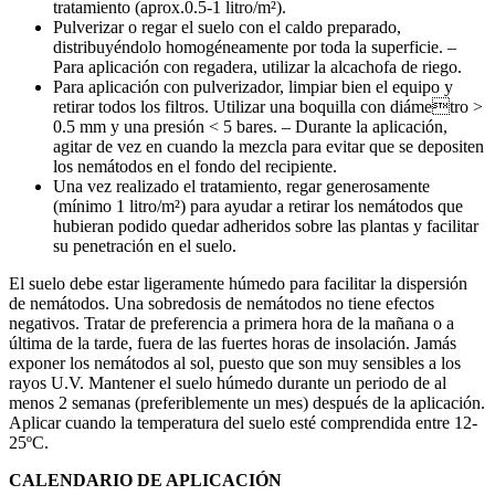
tratamiento (aprox.0.5-1 litro/m²).
Pulverizar o regar el suelo con el caldo preparado,
distribuyéndolo homogéneamente por toda la superficie. –
Para aplicación con regadera, utilizar la alcachofa de riego.
Para aplicación con pulverizador, limpiar bien el equipo y
retirar todos los filtros. Utilizar una boquilla con diámetro >
0.5 mm y una presión < 5 bares. – Durante la aplicación,
agitar de vez en cuando la mezcla para evitar que se depositen
los nemátodos en el fondo del recipiente.
Una vez realizado el tratamiento, regar generosamente
(mínimo 1 litro/m²) para ayudar a retirar los nemátodos que
hubieran podido quedar adheridos sobre las plantas y facilitar
su penetración en el suelo.
El suelo debe estar ligeramente húmedo para facilitar la dispersión
de nemátodos. Una sobredosis de nemátodos no tiene efectos
negativos. Tratar de preferencia a primera hora de la mañana o a
última de la tarde, fuera de las fuertes horas de insolación. Jamás
exponer los nemátodos al sol, puesto que son muy sensibles a los
rayos U.V. Mantener el suelo húmedo durante un periodo de al
menos 2 semanas (preferiblemente un mes) después de la aplicación.
Aplicar cuando la temperatura del suelo esté comprendida entre 12-
25ºC.
CALENDARIO DE APLICACIÓN