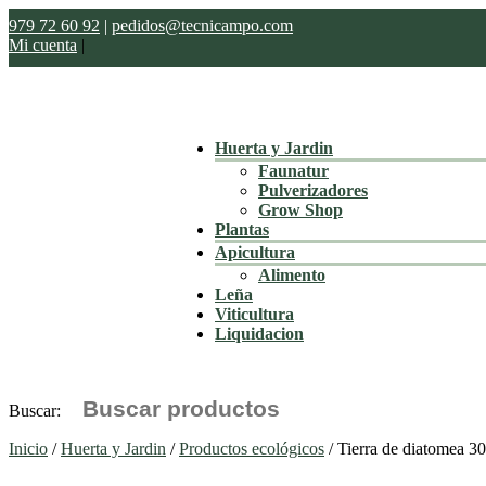
979 72 60 92
|
pedidos@tecnicampo.com
Mi cuenta
|
Huerta y Jardin
Faunatur
Pulverizadores
Grow Shop
Plantas
Apicultura
Alimento
Leña
Viticultura
Liquidacion
Buscar:
Inicio
/
Huerta y Jardin
/
Productos ecológicos
/ Tierra de diatomea 3