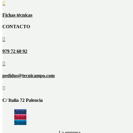

Fichas técnicas
CONTACTO

979 72 60 92

pedidos@tecnicampo.com

C/ Italia 72 Palencia
Seguir
Seguir
Seguir
La empresa