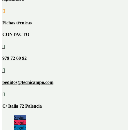

Fichas técnicas
CONTACTO

979 72 60 92

pedidos@tecnicampo.com

C/ Italia 72 Palencia
Seguir
Seguir
Seguir