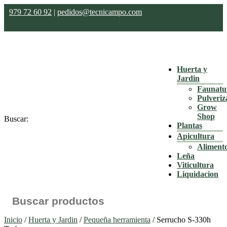
979 72 60 92
|
pedidos@tecnicampo.com
Huerta y
Jardin
Faunatu
Pulveriz
Grow
Shop
Buscar:
Plantas
Apicultura
Aliment
Leña
Viticultura
Liquidacion
Inicio
/
Huerta y Jardin
/
Pequeña herramienta
/ Serrucho S-330h