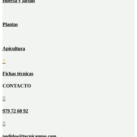
Huerta y jardín
Plantas
Apicultura

Fichas técnicas
CONTACTO

979 72 60 92

pedidos@tecnicampo.com