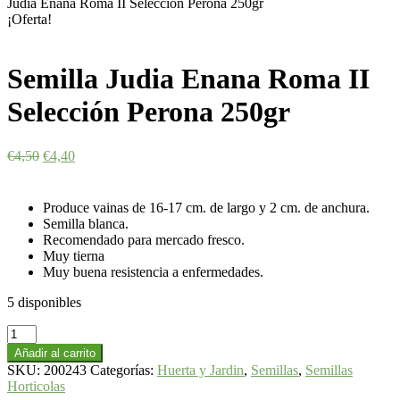
Judia Enana Roma II Selección Perona 250gr
¡Oferta!
Semilla Judia Enana Roma II
Selección Perona 250gr
€
4,50
€
4,40
Produce vainas de 16-17 cm. de largo y 2 cm. de anchura.
Semilla blanca.
Recomendado para mercado fresco.
Muy tierna
Muy buena resistencia a enfermedades.
5 disponibles
Semilla
Judia
Añadir al carrito
Enana
SKU:
200243
Categorías:
Huerta y Jardin
,
Semillas
,
Semillas
Roma
Horticolas
II