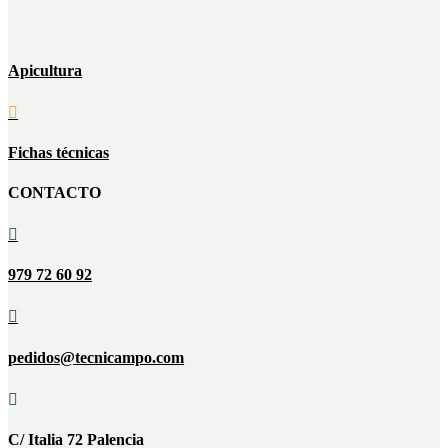
Apicultura

Fichas técnicas
CONTACTO

979 72 60 92

pedidos@tecnicampo.com

C/ Italia 72 Palencia