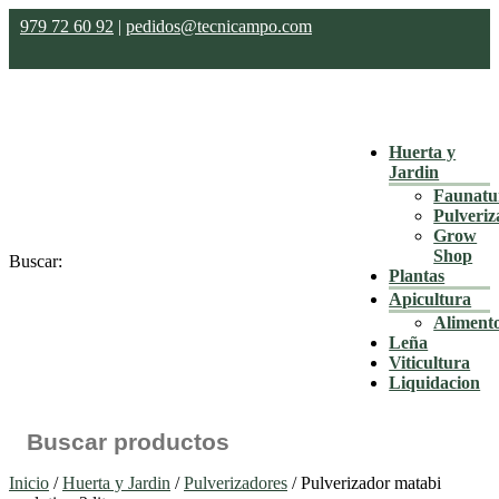
979 72 60 92
|
pedidos@tecnicampo.com
Huerta y
Jardin
Faunatu
Pulveriz
Grow
Shop
Buscar:
Plantas
Apicultura
Aliment
Leña
Viticultura
Liquidacion
Inicio
/
Huerta y Jardin
/
Pulverizadores
/ Pulverizador matabi