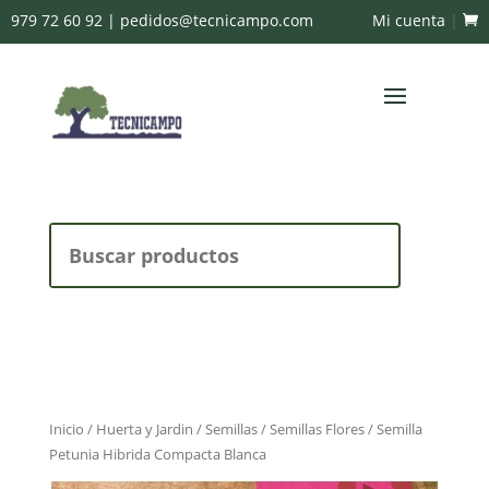
979 72 60 92
|
pedidos@tecnicampo.com
Mi cuenta
|
Buscar:
Inicio
/
Huerta y Jardin
/
Semillas
/
Semillas Flores
/ Semilla
Petunia Hibrida Compacta Blanca