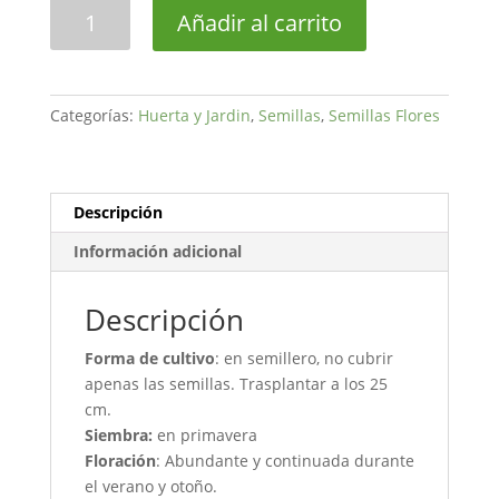
Semilla
Añadir al carrito
Petunia
Hibrida
Compacta
Blanca
Categorías:
Huerta y Jardin
,
Semillas
,
Semillas Flores
cantidad
Descripción
Información adicional
Descripción
Forma de cultivo
:
en semillero, no cubrir
apenas las semillas. Trasplantar a los 25
cm.
Siembra:
en primavera
Floración
: Abundante y continuada durante
el verano y otoño.