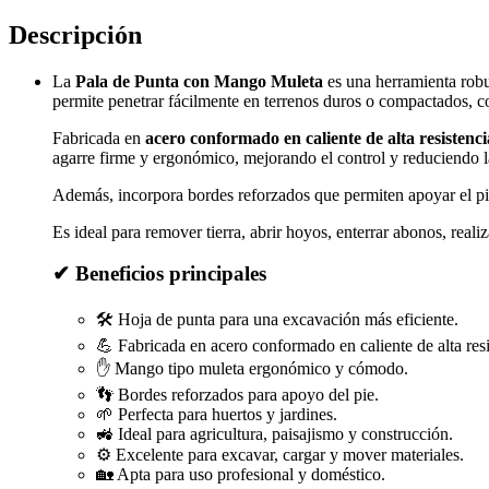
|
Acero
Descripción
de
Alta
La
Pala de Punta con Mango Muleta
es una herramienta robu
Resistencia
permite penetrar fácilmente en terrenos duros o compactados, co
para
Excavación
Fabricada en
acero conformado en caliente de alta resistenci
y
agarre firme y ergonómico, mejorando el control y reduciendo la 
Jardinería
cantidad
Además, incorpora bordes reforzados que permiten apoyar el pie 
Es ideal para remover tierra, abrir hoyos, enterrar abonos, real
✔ Beneficios principales
🛠️ Hoja de punta para una excavación más eficiente.
💪 Fabricada en acero conformado en caliente de alta resi
✋ Mango tipo muleta ergonómico y cómodo.
👣 Bordes reforzados para apoyo del pie.
🌱 Perfecta para huertos y jardines.
🚜 Ideal para agricultura, paisajismo y construcción.
⚙️ Excelente para excavar, cargar y mover materiales.
🏡 Apta para uso profesional y doméstico.