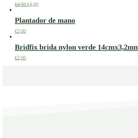
€
4,50
€
4,00
Plantador de mano
€
5,00
Bridfix brida nylon verde 14cmx3,2m
€
2,00