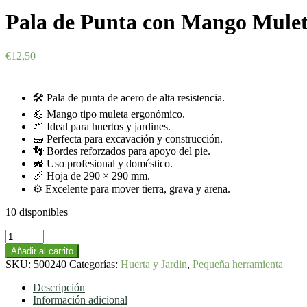
Pala de Punta con Mango Muleta
€
12,50
🛠️ Pala de punta de acero de alta resistencia.
💪 Mango tipo muleta ergonómico.
🌱 Ideal para huertos y jardines.
🧱 Perfecta para excavación y construcción.
👣 Bordes reforzados para apoyo del pie.
🚜 Uso profesional y doméstico.
📏 Hoja de 290 × 290 mm.
⚙️ Excelente para mover tierra, grava y arena.
10 disponibles
Pala
de
Añadir al carrito
Punta
SKU:
500240
Categorías:
Huerta y Jardin
,
Pequeña herramienta
con
Mango
Descripción
Muleta
Información adicional