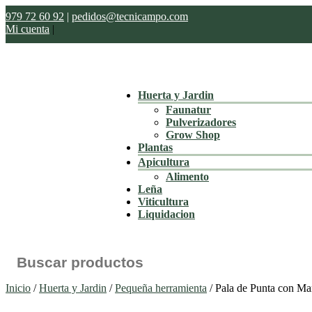
979 72 60 92
|
pedidos@tecnicampo.com
Mi cuenta
|
Huerta y Jardin
Faunatur
Pulverizadores
Grow Shop
Plantas
Apicultura
Alimento
Leña
Viticultura
Liquidacion
Buscar:
Inicio
/
Huerta y Jardin
/
Pequeña herramienta
/ Pala de Punta con Man