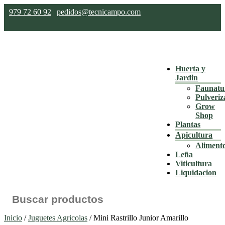
979 72 60 92
|
pedidos@tecnicampo.com
Huerta y
Jardin
Faunatu
Pulveriz
Grow
Shop
Plantas
Apicultura
Aliment
Leña
Viticultura
Liquidacion
Buscar:
Inicio
/
Juguetes Agricolas
/ Mini Rastrillo Junior Amarillo