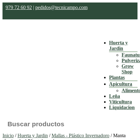
979 72 60 92
|
pedidos@tecnicampo.com
Huerta y
Jardin
Faunatu
Pulveriz
Grow
Shop
Plantas
Apicultura
Aliment
Leña
Viticultura
Liquidacion
Buscar:
Inicio
/
Huerta y Jardin
/
Mallas - Plástico Invernadoro
/ Manta