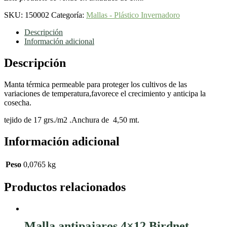
de
ancho
SKU:
150002
Categoría:
Mallas - Plástico Invernadoro
cantidad
Descripción
Información adicional
Descripción
Manta térmica permeable para proteger los cultivos de las
variaciones de temperatura,favorece el crecimiento y anticipa la
cosecha.
tejido de 17 grs./m2 .Anchura de 4,50 mt.
Información adicional
Peso
0,0765 kg
Productos relacionados
Malla antipajaros 4×12 Birdnet