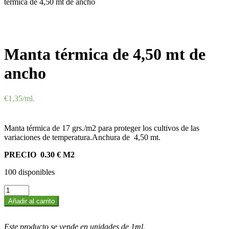
térmica de 4,50 mt de ancho
Manta térmica de 4,50 mt de
ancho
€
1,35
/ml.
Manta térmica de 17 grs./m2 para proteger los cultivos de las
variaciones de temperatura.Anchura de 4,50 mt.
PRECIO 0.30 € M2
100 disponibles
Manta
térmica
Añadir al carrito
de
4,50
mt
Este producto se vende en unidades de 1ml.