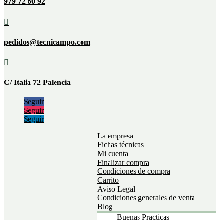
979 72 60 92

pedidos@tecnicampo.com

C/ Italia 72 Palencia
Seguir
Seguir
Seguir
La empresa
Fichas técnicas
Mi cuenta
Finalizar compra
Condiciones de compra
Carrito
Aviso Legal
Condiciones generales de venta
Blog
Buenas Practicas