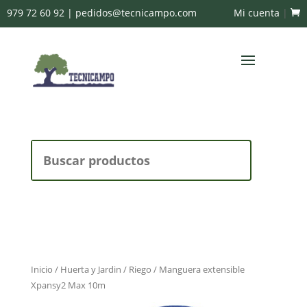
979 72 60 92
|
pedidos@tecnicampo.com
Mi cuenta
|
Buscar:
Inicio
/
Huerta y Jardin
/
Riego
/ Manguera extensible
Xpansy2 Max 10m