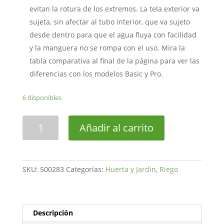
evitan la rotura de los extremos. La tela exterior va
sujeta, sin afectar al tubo interior, que va sujeto
desde dentro para que el agua fluya con facilidad
y la manguera no se rompa con el uso. Mira la
tabla comparativa al final de la página para ver las
diferencias con los modelos Basic y Pro.
6 disponibles
Manguera
Añadir al carrito
extensible
Xpansy2
Max
10m
SKU:
500283
Categorías:
Huerta y Jardin
,
Riego
cantidad
Descripción