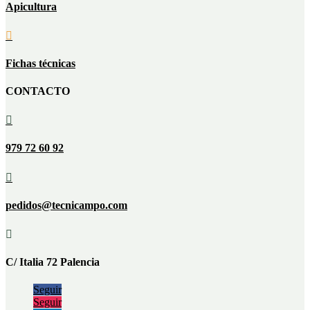
Apicultura

Fichas técnicas
CONTACTO

979 72 60 92

pedidos@tecnicampo.com

C/ Italia 72 Palencia
Seguir
Seguir