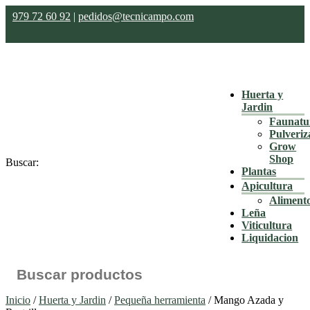
979 72 60 92
|
pedidos@tecnicampo.com
Huerta y
Jardin
Faunatu
Pulveriz
Grow
Shop
Buscar:
Plantas
Apicultura
Aliment
Leña
Viticultura
Liquidacion
Inicio
/
Huerta y Jardin
/
Pequeña herramienta
/ Mango Azada y