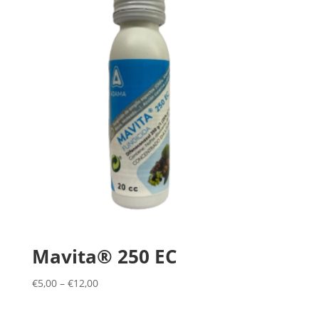
Mavita® 250 EC
€
5,00
–
€
12,00