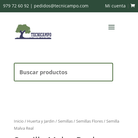
979 72 60 92
|
pedidos@tecnicampo.com
Mi cuenta
|
Buscar:
Inicio
/
Huerta y Jardin
/
Semillas
/
Semillas Flores
/ Semilla
Malva Real