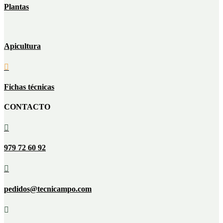
Plantas
Apicultura

Fichas técnicas
CONTACTO

979 72 60 92

pedidos@tecnicampo.com
