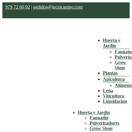
979 72 60 92
|
pedidos@tecnicampo.com
Huerta y
Jardin
Faunatu
Pulveriz
Grow
Shop
Plantas
Apicultura
Aliment
Leña
Viticultura
Liquidacion
Huerta y Jardin
Faunatur
Pulverizadores
Grow Shop