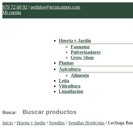
979 72 60 92
|
pedidos@tecnicampo.com
Mi cuenta
|
Huerta y Jardin
Faunatur
Pulverizadores
Grow Shop
Plantas
Apicultura
Alimento
Leña
Viticultura
Liquidacion
Buscar:
Inicio
/
Huerta y Jardin
/
Semillas
/
Semillas Horticolas
/ Lechuga Bata