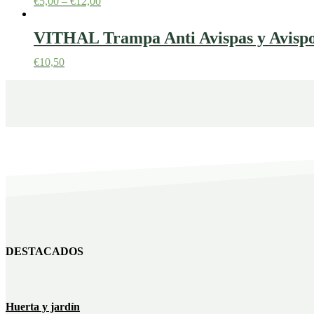
€
5,00
–
€
12,00
VITHAL Trampa Anti Avispas y Avispon
€
10,50
DESTACADOS
Huerta y jardín