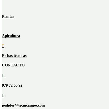
Plantas
Apicultura

Fichas técnicas
CONTACTO

979 72 60 92

pedidos@tecnicampo.com