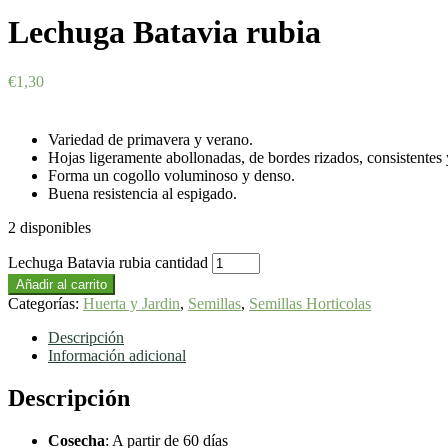
Lechuga Batavia rubia
€
1,30
Variedad de primavera y verano.
Hojas ligeramente abollonadas, de bordes rizados, consistentes y
Forma un cogollo voluminoso y denso.
Buena resistencia al espigado.
2 disponibles
Lechuga Batavia rubia cantidad
Añadir al carrito
Categorías:
Huerta y Jardin
,
Semillas
,
Semillas Horticolas
Descripción
Información adicional
Descripción
Cosecha
:
A partir de 60 días