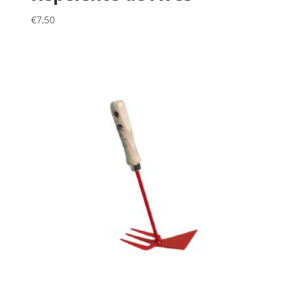
€
7,50