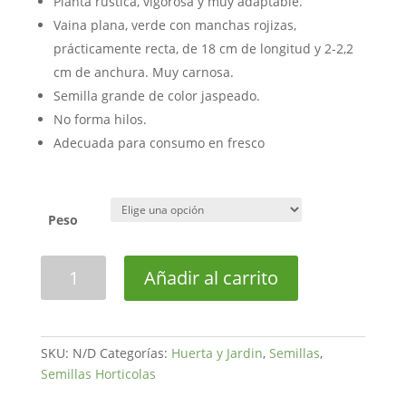
Planta rústica, vigorosa y muy adaptable.
Vaina plana, verde con manchas rojizas,
prácticamente recta, de 18 cm de longitud y 2-2,2
cm de anchura. Muy carnosa.
Semilla grande de color jaspeado.
No forma hilos.
Adecuada para consumo en fresco
Peso
Judía
Añadir al carrito
de
Enrame
Buenos
Aires
SKU:
N/D
Categorías:
Huerta y Jardin
,
Semillas
,
Roja
Semillas Horticolas
Selección