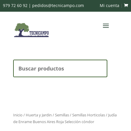
979 72 60 92
|
pedidos@tecnicampo.com
Mi cuenta
|
Buscar:
Inicio
/
Huerta y Jardin
/
Semillas
/
Semillas Horticolas
/ Judía
de Enrame Buenos Aires Roja Selección cóndor