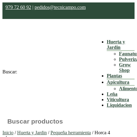
979 72 60 92
|
pedidos@tecnicampo.com
Huerta y
Jardin
Faunatu
Pulveriz
Grow
Shop
Buscar:
Plantas
Apicultura
Aliment
Leña
Viticultura
Liquidacion
Inicio
/
Huerta y Jardin
/
Pequeña herramienta
/ Horca 4