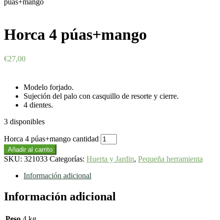
púas+mango
Horca 4 púas+mango
€
27,00
Modelo forjado.
Sujeción del palo con casquillo de resorte y cierre.
4 dientes.
3 disponibles
Horca 4 púas+mango cantidad
Añadir al carrito
SKU:
321033
Categorías:
Huerta y Jardin
,
Pequeña herramienta
Información adicional
Información adicional
Peso
4 kg