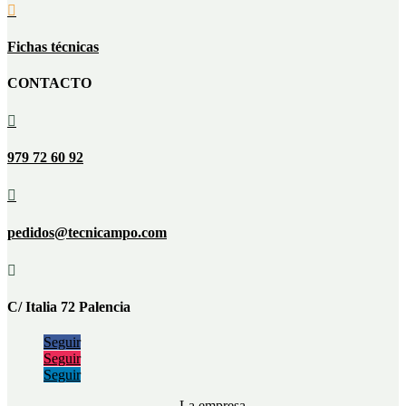

Fichas técnicas
CONTACTO

979 72 60 92

pedidos@tecnicampo.com

C/ Italia 72 Palencia
Seguir
Seguir
Seguir
La empresa