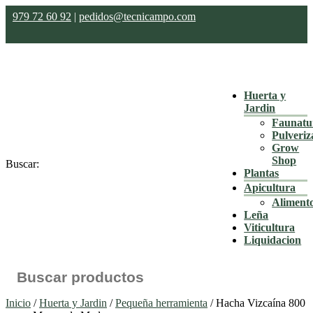
979 72 60 92
|
pedidos@tecnicampo.com
Huerta y
Jardin
Faunatu
Pulveriz
Grow
Shop
Buscar:
Plantas
Apicultura
Aliment
Leña
Viticultura
Liquidacion
Inicio
/
Huerta y Jardin
/
Pequeña herramienta
/ Hacha Vizcaína 800