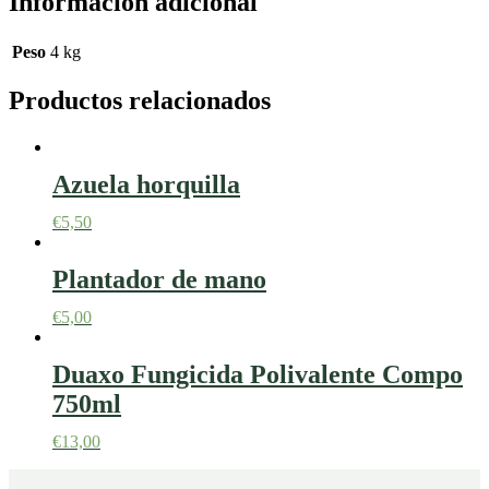
Información adicional
Peso
4 kg
Productos relacionados
Azuela horquilla
€
5,50
Plantador de mano
€
5,00
Duaxo Fungicida Polivalente Compo
750ml
€
13,00