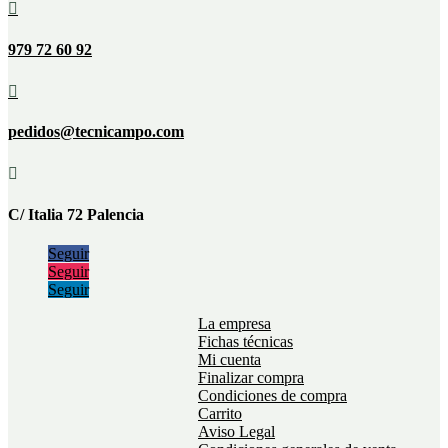

979 72 60 92

pedidos@tecnicampo.com

C/ Italia 72 Palencia
Seguir
Seguir
Seguir
La empresa
Fichas técnicas
Mi cuenta
Finalizar compra
Condiciones de compra
Carrito
Aviso Legal