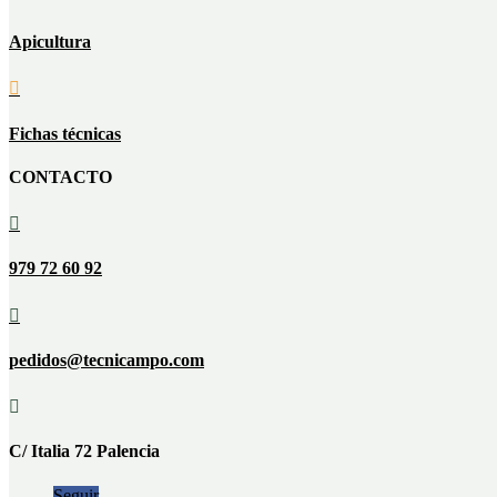
Apicultura

Fichas técnicas
CONTACTO

979 72 60 92

pedidos@tecnicampo.com

C/ Italia 72 Palencia
Seguir