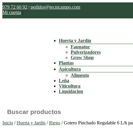
979 72 60 92
|
pedidos@tecnicampo.com
Mi cuenta
|
Huerta y Jardin
Faunatur
Pulverizadores
Grow Shop
Plantas
Apicultura
Alimento
Leña
Viticultura
Liquidacion
Buscar:
Inicio
/
Huerta y Jardin
/
Riego
/ Gotero Pinchado Regulable 6 L/h pa