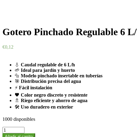
Gotero Pinchado Regulable 6 L/
€
0,12
💧
Caudal regulable de 6 L/h
🌱
Ideal para jardín y huerto
🔩
Modelo pinchado insertable en tuberías
🎯
Distribución precisa del agua
⚡
Fácil instalación
🖤
Color negro discreto y resistente
🚿
Riego eficiente y ahorro de agua
🛠️
Uso duradero en exterior
1000 disponibles
Gotero
Pinchado
Añadir al carrito