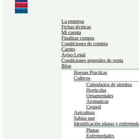
Seguir
Seguir
La empresa
Fichas técnicas
Mi cuenta
Finalizar compra
Condiciones de compra
Carrito
Aviso Legal
Condiciones generales de venta
Blog
Buenas Practicas
Cultivos
Calendarios de siembra
Horticolas
Ornamentales
Aromaticas
Cesped
Apicultura
Sabias que
Identificación plagas y enfermed
Plagas
Enfermedades