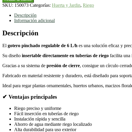
Regulable
SKU:
150073
Categorías:
Huerta y Jardin
,
Riego
6
L/h
Descripción
para
Información adicional
Riego
por
Descripción
Goteo
cantidad
El
gotero pinchado regulable de 6 L/h
es una solución eficaz y preci
Su diseño
insertable directamente en tuberías de riego
facilita una
Gracias a su sistema de
presión de cierre
, consigue un círculo cerrad
Fabricado en material resistente y duradero, está diseñado para soporta
Ideal para regar plantas ornamentales, huertos urbanos, macizos floral
✔ Ventajas principales
Riego preciso y uniforme
Fácil inserción en tuberías de riego
Instalación rápida y sencilla
Ahorro de agua mediante riego localizado
Alta durabilidad para uso exterior