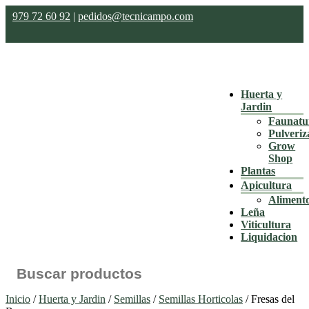
979 72 60 92
|
pedidos@tecnicampo.com
Huerta y
Jardin
Faunatu
Pulveriz
Grow
Shop
Plantas
Apicultura
Aliment
Leña
Viticultura
Liquidacion
Buscar:
Inicio
/
Huerta y Jardin
/
Semillas
/
Semillas Horticolas
/ Fresas del