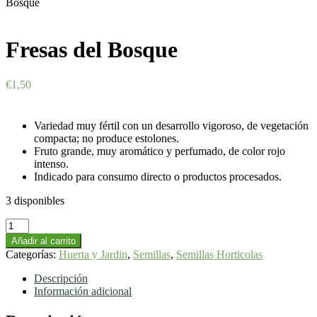
Bosque
Fresas del Bosque
€
1,50
Variedad muy fértil con un desarrollo vigoroso, de vegetación
compacta; no produce estolones.
Fruto grande, muy aromático y perfumado, de color rojo
intenso.
Indicado para consumo directo o productos procesados.
3 disponibles
Fresas
del
Añadir al carrito
Bosque
Categorías:
Huerta y Jardin
,
Semillas
,
Semillas Horticolas
cantidad
Descripción
Información adicional