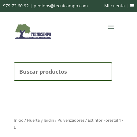
979 72 60 92
|
pedidos@tecnicampo.com
Mi cuenta
|
Buscar:
Inicio
/
Huerta y Jardin
/
Pulverizadores
/ Extintor Forestal 17
L