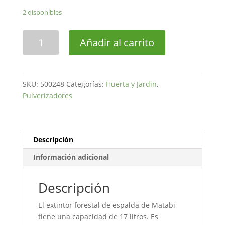
2 disponibles
Extintor
Añadir al carrito
Forestal
17
L
cantidad
SKU:
500248
Categorías:
Huerta y Jardin
,
Pulverizadores
Descripción
Información adicional
Descripción
El extintor forestal de espalda de Matabi
tiene una capacidad de 17 litros. Es