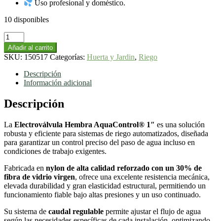
Uso profesional y doméstico.
10 disponibles
Electroválvula
Hembra
Añadir al carrito
AquaControl®
SKU:
150517
Categorías:
Huerta y Jardin
,
Riego
1"
|
Descripción
Caudal
Información adicional
Regulable
para
Descripción
Sistemas
de
La
Electroválvula Hembra AquaControl® 1″
es una solución
Riego
robusta y eficiente para sistemas de riego automatizados, diseñada
cantidad
para garantizar un control preciso del paso de agua incluso en
condiciones de trabajo exigentes.
Fabricada en
nylon de alta calidad reforzado con un 30% de
fibra de vidrio virgen
, ofrece una excelente resistencia mecánica,
elevada durabilidad y gran elasticidad estructural, permitiendo un
funcionamiento fiable bajo altas presiones y un uso continuado.
Su sistema de
caudal regulable
permite ajustar el flujo de agua
según las necesidades específicas de cada instalación, optimizando