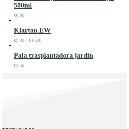
500ml
€
6,00
Klartan EW
€
5,00
–
€
16,00
Pala trasplantadora jardín
€
4,50