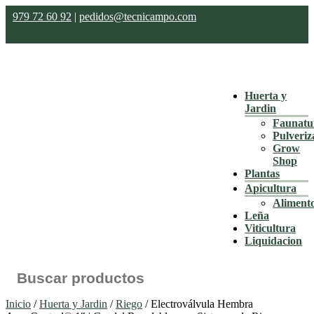
979 72 60 92
|
pedidos@tecnicampo.com
Huerta y
Jardin
Faunatu
Pulveriz
Grow
Shop
Plantas
Apicultura
Aliment
Leña
Viticultura
Liquidacion
Buscar:
Inicio
/
Huerta y Jardin
/
Riego
/ Electroválvula Hembra