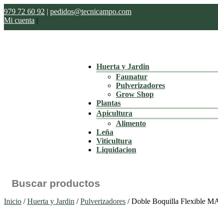
979 72 60 92
|
pedidos@tecnicampo.com
Mi cuenta
|
Huerta y Jardin
Faunatur
Pulverizadores
Grow Shop
Plantas
Apicultura
Alimento
Leña
Viticultura
Liquidacion
Buscar:
Inicio
/
Huerta y Jardin
/
Pulverizadores
/ Doble Boquilla Flexible M