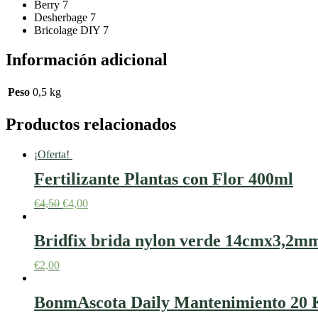
Berry 7
Desherbage 7
Bricolage DIY 7
Información adicional
Peso
0,5 kg
Productos relacionados
¡Oferta!
Fertilizante Plantas con Flor 400ml
€
4,50
€
4,00
Bridfix brida nylon verde 14cmx3,2m
€
2,00
BonmAscota Daily Mantenimiento 20 Kg