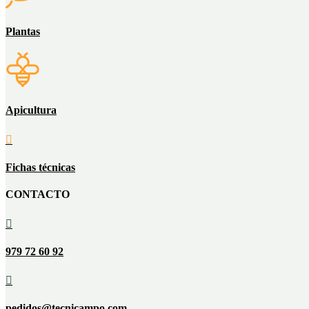
Plantas
Apicultura

Fichas técnicas
CONTACTO

979 72 60 92

pedidos@tecnicampo.com