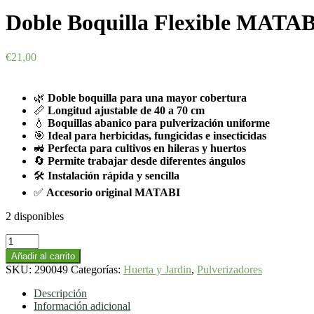
Doble Boquilla Flexible MATAB
€
21,00
🌿
Doble boquilla para una mayor cobertura
📏
Longitud ajustable de 40 a 70 cm
💧
Boquillas abanico para pulverización uniforme
🎯
Ideal para herbicidas, fungicidas e insecticidas
🚜
Perfecta para cultivos en hileras y huertos
🔄
Permite trabajar desde diferentes ángulos
🛠️
Instalación rápida y sencilla
✅
Accesorio original MATABI
2 disponibles
Doble
Boquilla
Añadir al carrito
Flexible
SKU:
290049
Categorías:
Huerta y Jardin
,
Pulverizadores
MATABI
40-
Descripción
70
Información adicional