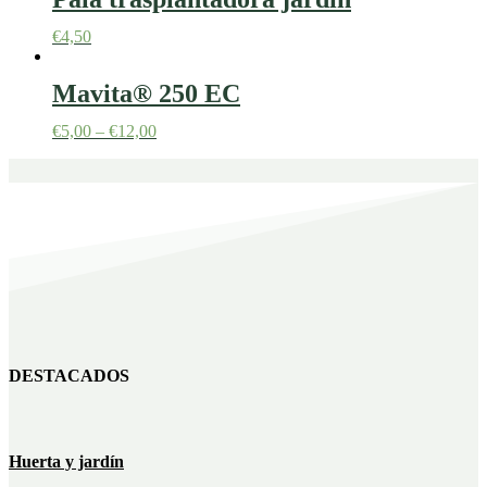
€
4,50
Mavita® 250 EC
€
5,00
–
€
12,00
DESTACADOS
Huerta y jardín