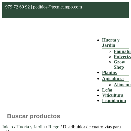
979 72 60 92
|
pedidos@tecnicampo.com
Huerta y
Jardin
Faunatu
Pulveriz
Grow
Shop
Plantas
Apicultura
Aliment
Leña
Viticultura
Liquidacion
Buscar:
Inicio
/
Huerta y Jardin
/
Riego
/ Distribuidor de cuatro vías para