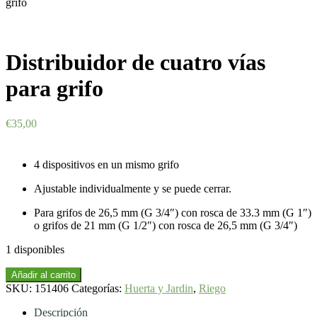
grifo
Distribuidor de cuatro vías
para grifo
€
35,00
4 dispositivos en un mismo grifo
Ajustable individualmente y se puede cerrar.
Para grifos de 26,5 mm (G 3/4″) con rosca de 33.3 mm (G 1″)
o grifos de 21 mm (G 1/2″) con rosca de 26,5 mm (G 3/4″)
1 disponibles
Distribuidor
Añadir al carrito
de
SKU:
151406
Categorías:
Huerta y Jardin
,
Riego
cuatro
vías
Descripción