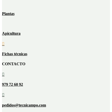
Plantas
Apicultura

Fichas técnicas
CONTACTO

979 72 60 92

pedidos@tecnicampo.com