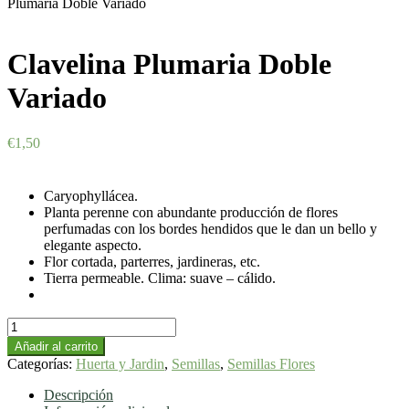
Plumaria Doble Variado
Clavelina Plumaria Doble
Variado
€
1,50
Caryophyllácea.
Planta perenne con abundante producción de flores
perfumadas con los bordes hendidos que le dan un bello y
elegante aspecto.
Flor cortada, parterres, jardineras, etc.
Tierra permeable. Clima: suave – cálido.
Clavelina
Plumaria
Añadir al carrito
Doble
Categorías:
Huerta y Jardin
,
Semillas
,
Semillas Flores
Variado
cantidad
Descripción