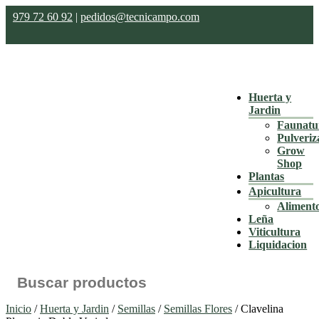
979 72 60 92
|
pedidos@tecnicampo.com
Huerta y
Jardin
Faunatu
Pulveriz
Grow
Shop
Plantas
Apicultura
Aliment
Leña
Viticultura
Liquidacion
Buscar:
Inicio
/
Huerta y Jardin
/
Semillas
/
Semillas Flores
/ Clavelina