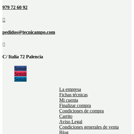
979 72 60 92

pedidos@tecnicampo.com

C/ Italia 72 Palencia
Seguir
Seguir
Seguir
La empresa
Fichas técnicas
Mi cuenta
Finalizar compra
Condiciones de compra
Carrito
Aviso Legal
Condiciones generales de venta
Blog