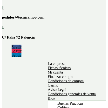

pedidos@tecnicampo.com

C/ Italia 72 Palencia
Seguir
Seguir
Seguir
La empresa
Fichas técnicas
Mi cuenta
Finalizar compra
Condiciones de compra
Carrito
Aviso Legal
Condiciones generales de venta
Blog
Buenas Practicas
Cultivos