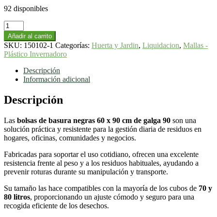
92 disponibles
Bolsas
de
Añadir al carrito
Basura
SKU:
150102-1
Categorías:
Huerta y Jardin
,
Liquidacion
,
Mallas -
Negras
Plástico Invernadoro
60
x
Descripción
90
Información adicional
cm
|
Descripción
Galga
90
Las
bolsas de basura negras 60 x 90 cm de galga 90
son una
para
solución práctica y resistente para la gestión diaria de residuos en
Cubos
hogares, oficinas, comunidades y negocios.
de
70-
Fabricadas para soportar el uso cotidiano, ofrecen una excelente
80
resistencia frente al peso y a los residuos habituales, ayudando a
Litros
prevenir roturas durante su manipulación y transporte.
cantidad
Su tamaño las hace compatibles con la mayoría de los cubos de
70 y
80 litros
, proporcionando un ajuste cómodo y seguro para una
recogida eficiente de los desechos.