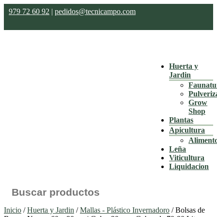
979 72 60 92
|
pedidos@tecnicampo.com
Huerta y
Jardin
Faunatu
Pulveriz
Grow
Shop
Plantas
Apicultura
Aliment
Leña
Viticultura
Liquidacion
Buscar:
Inicio
/
Huerta y Jardin
/
Mallas - Plástico Invernadoro
/ Bolsas de