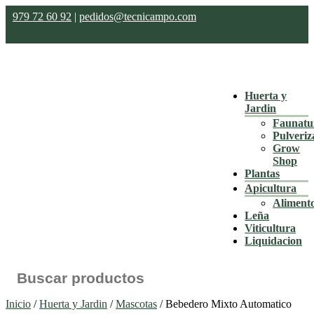
979 72 60 92
|
pedidos@tecnicampo.com
Huerta y
Jardin
Faunatu
Pulveriz
Grow
Shop
Plantas
Apicultura
Aliment
Leña
Viticultura
Liquidacion
Buscar:
Inicio
/
Huerta y Jardin
/
Mascotas
/ Bebedero Mixto Automatico