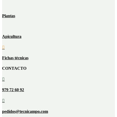
Plantas
Apicultura

Fichas técnicas
CONTACTO

979 72 60 92

pedidos@tecnicampo.com