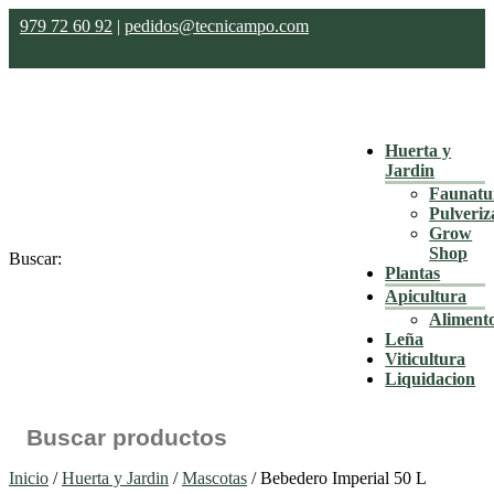
979 72 60 92
|
pedidos@tecnicampo.com
Huerta y
Jardin
Faunatu
Pulveriz
Grow
Shop
Buscar:
Plantas
Apicultura
Aliment
Leña
Viticultura
Liquidacion
Inicio
/
Huerta y Jardin
/
Mascotas
/ Bebedero Imperial 50 L