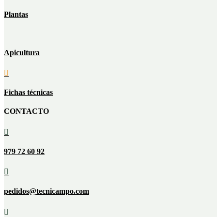
Plantas
Apicultura

Fichas técnicas
CONTACTO

979 72 60 92

pedidos@tecnicampo.com
