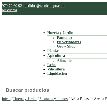
979 72 60 92
|
pedidos@tecnicampo.com
Mi cuenta
|
Huerta y Jardin
Faunatur
Pulverizadores
Grow Shop
Plantas
Apicultura
Alimento
Leña
Viticultura
Liquidacion
Buscar:
Inicio
/
Huerta y Jardin
/
Sustratos y abonos
/ Arlita Bolas de Arcilla