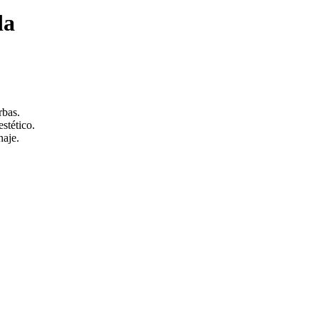
da
rbas.
stético.
naje.