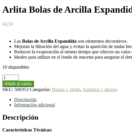
Arlita Bolas de Arcilla Expandi
€
4,50
Las
Bolas de Arcilla Expandida
son elementos decorativos.
Mejoran la filtración del agua y evitan la aparición de malas hie
Reducen la evaporación al mismo tiempo que ofrecen un valor e
Ideales para utilizar en el fondo de macetas para asegurar el dre
10 disponibles
Arlita
Bolas
Añadir al carrito
de
SKU:
500353
Categorías:
Huerta y Jardin
,
Sustratos y abonos
Arcilla
Expandida
Descripción
cantidad
Información adicional
Descripción
Características Técnicas: