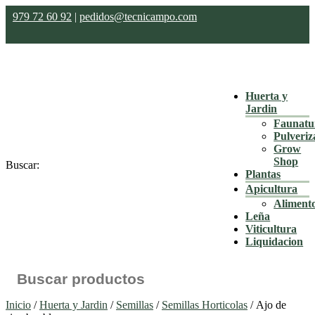
979 72 60 92
|
pedidos@tecnicampo.com
Huerta y
Jardin
Faunatu
Pulveriz
Grow
Shop
Buscar:
Plantas
Apicultura
Aliment
Leña
Viticultura
Liquidacion
Inicio
/
Huerta y Jardin
/
Semillas
/
Semillas Horticolas
/ Ajo de